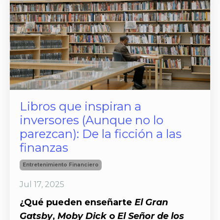
Libros que inspiran a
inversores (Aunque no lo
parezcan): De la ficción a las
finanzas
Entretenimiento Financiero
Jul 17, 2025
¿Qué pueden enseñarte
El Gran
Gatsby
,
Moby Dick
o
El Señor de los