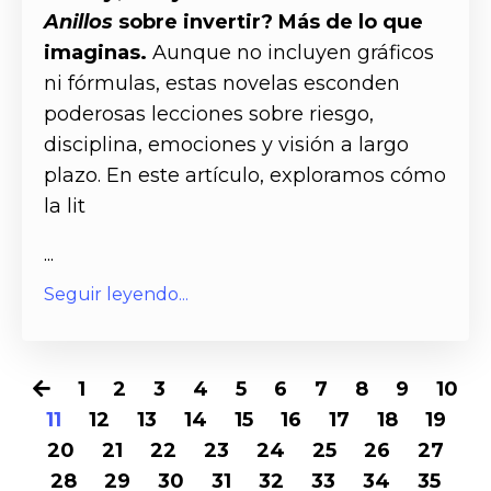
Anillos
sobre invertir? Más de lo que
imaginas.
Aunque no incluyen gráficos
ni fórmulas, estas novelas esconden
poderosas lecciones sobre riesgo,
disciplina, emociones y visión a largo
plazo. En este artículo, exploramos cómo
la lit
...
Seguir leyendo...
1
2
3
4
5
6
7
8
9
10
11
12
13
14
15
16
17
18
19
20
21
22
23
24
25
26
27
28
29
30
31
32
33
34
35