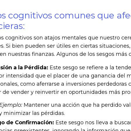
s cognitivos comunes que afec
cieras:
s cognitivos son atajos mentales que nuestro cereb
s. Si bien pueden ser útiles en ciertas situacion
 en nuestras finanzas. Algunos de los sesgos más
sión a la Pérdida:
Este sesgo se refiere a la tend
r intensidad que el placer de una ganancia del mi
cionales, como aferrarse a inversiones perdedoras 
r de vender y reinvertir en oportunidades más pr
Ejemplo:
Mantener una acción que ha perdido val
y minimizar las pérdidas.
o de Confirmación:
Este sesgo nos lleva a busca
ncias preexistentes, ignorando la información que l