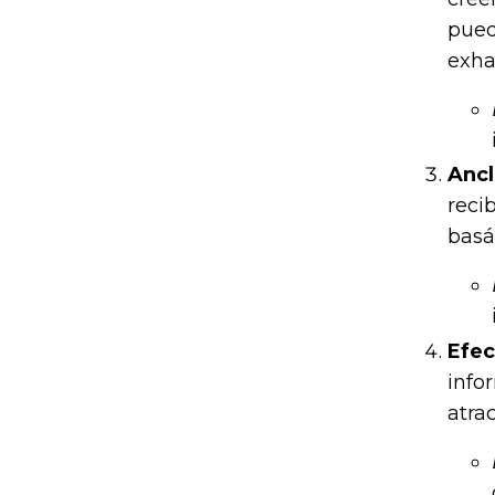
pued
exha
Ancl
reci
basán
Efec
info
atra