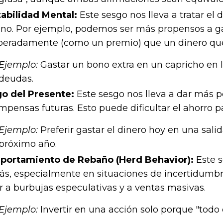
abilidad Mental:
Este sesgo nos lleva a tratar el
ino. Por ejemplo, podemos ser más propensos a 
peradamente (como un premio) que un dinero que
Ejemplo:
Gastar un bono extra en un capricho en l
deudas.
o del Presente:
Este sesgo nos lleva a dar más 
mpensas futuras. Esto puede dificultar el ahorro pa
Ejemplo:
Preferir gastar el dinero hoy en una salid
próximo año.
ortamiento de Rebaño (Herd Behavior):
Este s
s, especialmente en situaciones de incertidumbre
ar a burbujas especulativas y a ventas masivas.
Ejemplo:
Invertir en una acción solo porque "todo