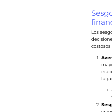
Sesgo
finan
Los sesgo
decisione
costosos
Aver
mayo
irra
luga
Sesg
cree