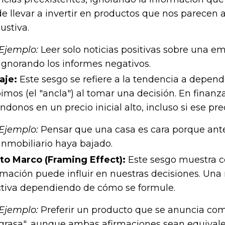
e llevar a invertir en productos que nos parecen at
ustiva.
Ejemplo:
Leer solo noticias positivas sobre una em
ignorando los informes negativos.
aje:
Este sesgo se refiere a la tendencia a depen
bimos (el "ancla") al tomar una decisión. En finanz
donos en un precio inicial alto, incluso si ese pre
Ejemplo:
Pensar que una casa es cara porque an
inmobiliario haya bajado.
to Marco (Framing Effect):
Este sesgo muestra c
rmación puede influir en nuestras decisiones. U
ctiva dependiendo de cómo se formule.
Ejemplo:
Preferir un producto que se anuncia como
grasa", aunque ambas afirmaciones sean equivale