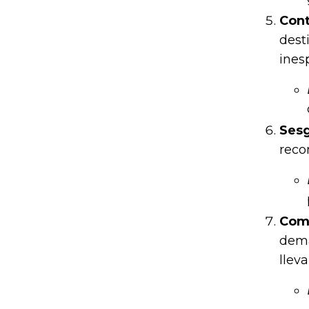
Cont
dest
ines
Sesg
reco
Comp
demá
llev