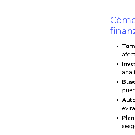
Cómo 
finan
Toma
afect
Inve
anal
Busc
pued
Auto
evita
Plan
sesg