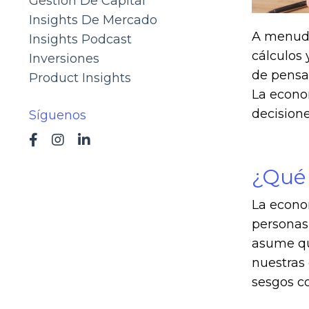
Gestión De Capital
Insights De Mercado
A menudo
Insights Podcast
cálculos 
Inversiones
de pensa
Product Insights
La econom
decisione
Síguenos
¿Qué 
La econo
personas
asume qu
nuestras 
sesgos co