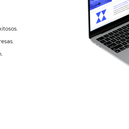
itosos.
esas.
.